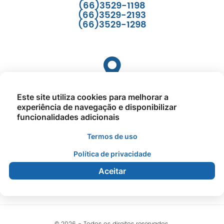
(66)3529-1198
(66)3529-2193
(66)3529-1298
Como Chegar
Este site utiliza cookies para melhorar a
experiência de navegação e disponibilizar
Av. Cuiaba - N°335 - Quadra 1, Lote 9, Setor C, CEP:
funcionalidades adicionais
78643-000.
Prefeitura Municipal de Querência
Termos de uso
Política de privacidade
Aceitar