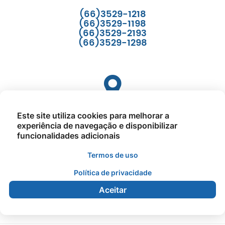
(66)3529-1218
(66)3529-1198
(66)3529-2193
(66)3529-1298
Como Chegar
Este site utiliza cookies para melhorar a
experiência de navegação e disponibilizar
Av. Cuiaba - N°335 - Quadra 1, Lote 9, Setor C, CEP:
funcionalidades adicionais
78643-000.
Prefeitura Municipal de Querência
Termos de uso
Política de privacidade
Aceitar