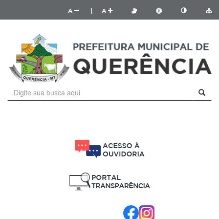
A
|
A