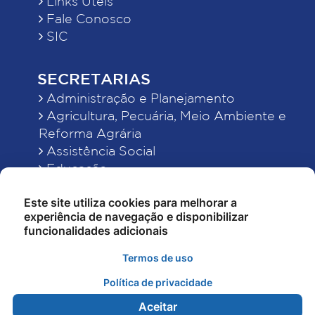
Links Úteis
Fale Conosco
SIC
SECRETARIAS
Administração e Planejamento
Agricultura, Pecuária, Meio Ambiente e
Reforma Agrária
Assistência Social
Educação
Esporte, Cultura e Lazer
Este site utiliza cookies para melhorar a
Finanças
experiência de navegação e disponibilizar
Indústria, Comércio, Turismo, Ciência e
funcionalidades adicionais
Tecnologia
Obras Públicas, Estradas e Rodagens
Termos de uso
Saneamento e Serviços Urbanos
Política de privacidade
Saúde
Aceitar