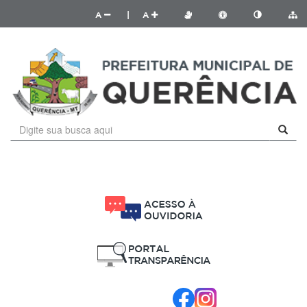
A
|
A