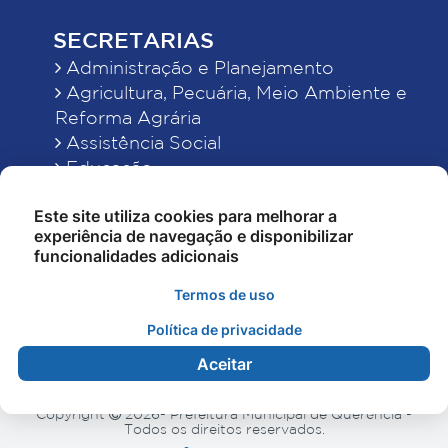
SECRETARIAS
Administração e Planejamento
Agricultura, Pecuária, Meio Ambiente e
Reforma Agrária
Assistência Social
Educação
Esporte, Cultura e Lazer
Este site utiliza cookies para melhorar a
Finanças
experiência de navegação e disponibilizar
Indústria, Comércio, Turismo, Ciência e
funcionalidades adicionais
Tecnologia
Obras Públicas, Estradas e Rodagens
Termos de uso
Saneamento e Serviços Urbanos
Política de privacidade
Saúde
Aceitar
Copyright
2026- Prefeitura Municipal de Querência -
Todos os direitos reservados.