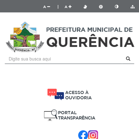
A
|
A