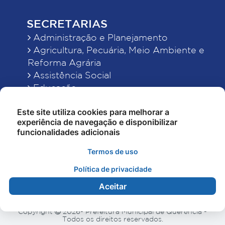
SECRETARIAS
Administração e Planejamento
Agricultura, Pecuária, Meio Ambiente e
Reforma Agrária
Assistência Social
Educação
Esporte, Cultura e Lazer
Este site utiliza cookies para melhorar a
Finanças
experiência de navegação e disponibilizar
Indústria, Comércio, Turismo, Ciência e
funcionalidades adicionais
Tecnologia
Obras Públicas, Estradas e Rodagens
Termos de uso
Saneamento e Serviços Urbanos
Política de privacidade
Saúde
Aceitar
Copyright
2026- Prefeitura Municipal de Querência -
Todos os direitos reservados.