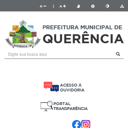
A
|
A