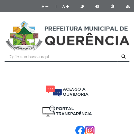
A
|
A