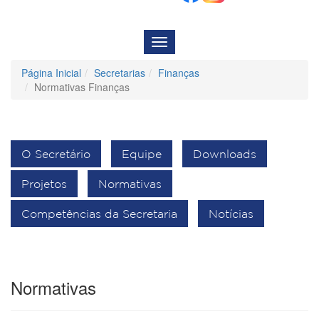
Menu
de
Navegação
Página Inicial
Secretarias
Finanças
Normativas Finanças
O Secretário
Equipe
Downloads
Projetos
Normativas
Competências da Secretaria
Notícias
Normativas