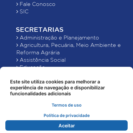
Fale Conosco
SIC
SECRETARIAS
Administração e Planejamento
Agricultura, Pecuária, Meio Ambiente e
Reforma Agrária
Assistência Social
Educação
Esporte, Cultura e Lazer
Este site utiliza cookies para melhorar a
Finanças
experiência de navegação e disponibilizar
Indústria, Comércio, Turismo, Ciência e
funcionalidades adicionais
Tecnologia
Obras Públicas, Estradas e Rodagens
Termos de uso
Saneamento e Serviços Urbanos
Política de privacidade
Saúde
Aceitar