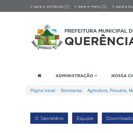
Ir para o conteúdo [1]
Ir para o menu [2]
Ir para a bu
ADMINISTRAÇÃO
NOSSA C
Página Inicial
Secretarias
Agricultura, Pecuária, 
O Secretário
Equipe
Downloads