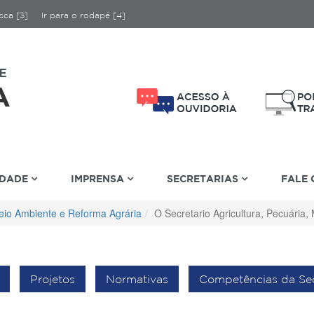
sca [3]
Ir para o rodapé [4]
IDADE
IMPRENSA
SECRETARIAS
FALE
Meio Ambiente e Reforma Agrária
O Secretario Agricultura, Pecuária
Projetos
Normativas
Competências da Sec