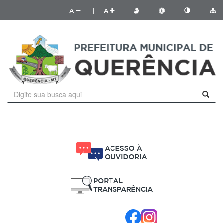
A
|
A