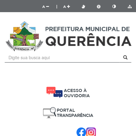
A
|
A