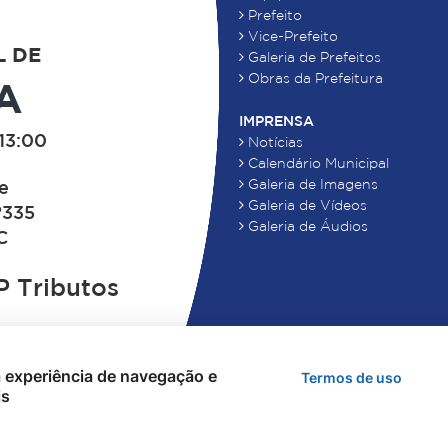
Prefeito
Vice-Prefeito
L DE
Galeria de Prefeitos
Obras da Prefeitura
A
IMPRENSA
13:00
Notícias
Calendário Municipal
Galeria de Imagens
de
Galeria de Vídeos
°335
Galeria de Áudios
C
 Tributos
 a experiência de navegação e
Termos de uso
is
erência - Todos os direitos reservados.