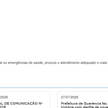
ais ou emergências de saúde, procure o atendimento adequado o mais 
/2026
27/07/2026
AL DE COMUNICAÇÃO Nº
Prefeitura de Querência faz
026
história com desfile da nova