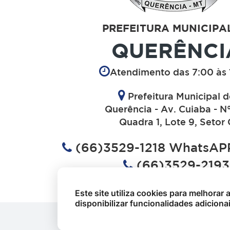
PREFEITURA MUNICIPA
QUERÊNCI
Atendimento das 7:00 às 
Prefeitura Municipal 
Querência - Av. Cuiaba - N
Quadra 1, Lote 9, Setor 
(66)3529-1218 WhatsAPP
(66)3529-2193
(66)3529-1613
Este site utiliza cookies para melhorar
(66)3529-1182
disponibilizar funcionalidades adiciona
Copyright
2026- Prefeitura Municipal de Qu