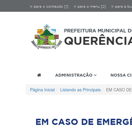
Ir para o conteúdo [1]
Ir para o menu [2]
Ir para a bu
ADMINISTRAÇÃO
NOSSA C
Página Inicial
Listando as Principais
EM CASO DE
EM CASO DE EMERG