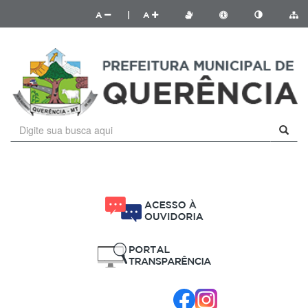
A
|
A