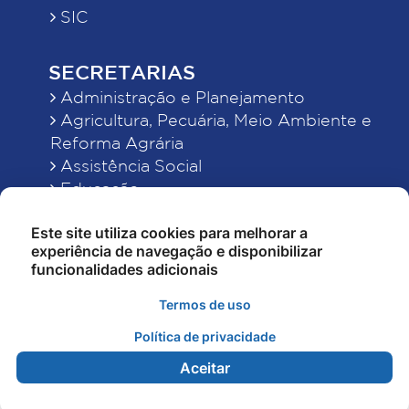
SIC
SECRETARIAS
Administração e Planejamento
Agricultura, Pecuária, Meio Ambiente e
Reforma Agrária
Assistência Social
Educação
Esporte, Cultura e Lazer
Este site utiliza cookies para melhorar a
Finanças
experiência de navegação e disponibilizar
Indústria, Comércio, Turismo, Ciência e
funcionalidades adicionais
Tecnologia
Obras Públicas, Estradas e Rodagens
Termos de uso
Saneamento e Serviços Urbanos
Política de privacidade
Saúde
Aceitar