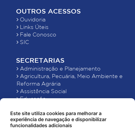
OUTROS ACESSOS
Ouvidoria
Links Úteis
Fale Conosco
SIC
SECRETARIAS
Administração e Planejamento
Agricultura, Pecuária, Meio Ambiente e
Reforma Agrária
Assistência Social
Educação
Esporte, Cultura e Lazer
Este site utiliza cookies para melhorar a
Finanças
experiência de navegação e disponibilizar
Indústria, Comércio, Turismo, Ciência e
funcionalidades adicionais
Tecnologia