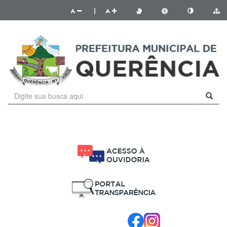
A
|
A