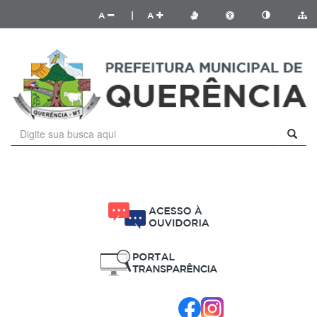
A
|
A