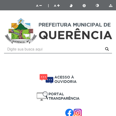
A
|
A