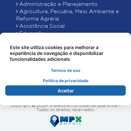
Administração e Planejamento
Agricultura, Pecuária, Meio Ambiente e
Reforma Agrária
Assistência Social
Educação
Esporte, Cultura e Lazer
Este site utiliza cookies para melhorar a
Finanças
experiência de navegação e disponibilizar
Indústria, Comércio, Turismo, Ciência e
funcionalidades adicionais
Tecnologia
Obras Públicas, Estradas e Rodagens
Termos de uso
Saneamento e Serviços Urbanos
Política de privacidade
Saúde
Aceitar
Copyright
2026- Prefeitura Municipal de Querência -
Todos os direitos reservados.