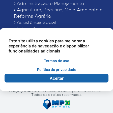
Administração e Planejamento
Agricultura, Pecuária, Meio Ambiente e
Reforma Agrária
Assistência Social
Educação
Esporte, Cultura e Lazer
Este site utiliza cookies para melhorar a
Finanças
experiência de navegação e disponibilizar
Indústria, Comércio, Turismo, Ciência e
funcionalidades adicionais
Tecnologia
Obras Públicas, Estradas e Rodagens
Termos de uso
Saneamento e Serviços Urbanos
Política de privacidade
Saúde
Aceitar
Copyright
2026- Prefeitura Municipal de Querência -
Todos os direitos reservados.