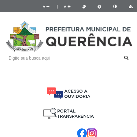
A
|
A