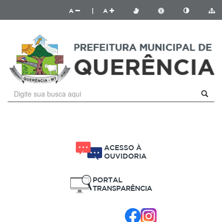
A
|
A