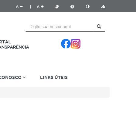
A
|
A
 CONOSCO
LINKS ÚTEIS