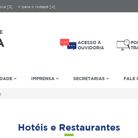
sca [3]
Ir para o rodapé [4]
IDADE
IMPRENSA
SECRETARIAS
FALE
s
Hotéis e Restaurantes