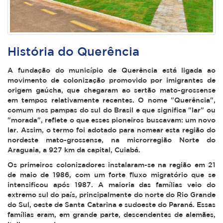
História do Querência
A fundação do município de Querência está ligada ao
movimento de colonização promovido por imigrantes de
origem gaúcha, que chegaram ao sertão mato-grossense
em tempos relativamente recentes. O nome "Querência",
comum nos pampas do sul do Brasil e que significa "lar" ou
"morada", reflete o que esses pioneiros buscavam: um novo
lar. Assim, o termo foi adotado para nomear esta região do
nordeste mato-grossense, na microrregião Norte do
Araguaia, a 927 km da capital, Cuiabá.
Os primeiros colonizadores instalaram-se na região em 21
de maio de 1986, com um forte fluxo migratório que se
intensificou após 1987. A maioria das famílias veio do
extremo sul do país, principalmente do norte do Rio Grande
do Sul, oeste de Santa Catarina e sudoeste do Paraná. Essas
famílias eram, em grande parte, descendentes de alemães,