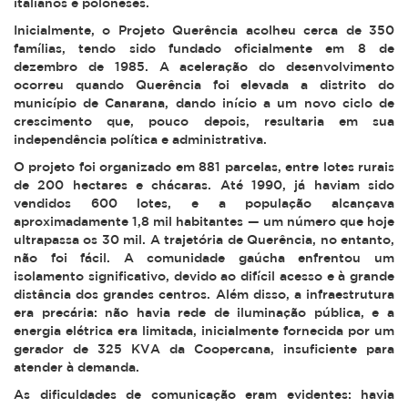
italianos e poloneses.
Inicialmente, o Projeto Querência acolheu cerca de 350
famílias, tendo sido fundado oficialmente em 8 de
dezembro de 1985. A aceleração do desenvolvimento
ocorreu quando Querência foi elevada a distrito do
município de Canarana, dando início a um novo ciclo de
crescimento que, pouco depois, resultaria em sua
independência política e administrativa.
O projeto foi organizado em 881 parcelas, entre lotes rurais
de 200 hectares e chácaras. Até 1990, já haviam sido
vendidos 600 lotes, e a população alcançava
aproximadamente 1,8 mil habitantes — um número que hoje
ultrapassa os 30 mil. A trajetória de Querência, no entanto,
não foi fácil. A comunidade gaúcha enfrentou um
isolamento significativo, devido ao difícil acesso e à grande
distância dos grandes centros. Além disso, a infraestrutura
era precária: não havia rede de iluminação pública, e a
energia elétrica era limitada, inicialmente fornecida por um
gerador de 325 KVA da Coopercana, insuficiente para
atender à demanda.
As dificuldades de comunicação eram evidentes: havia