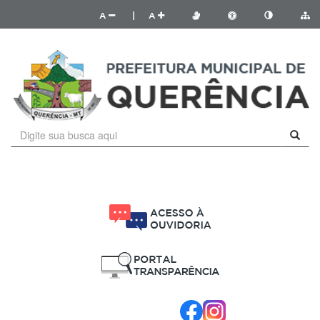
A
|
A