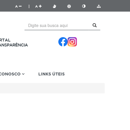
A
|
A
 CONOSCO
LINKS ÚTEIS