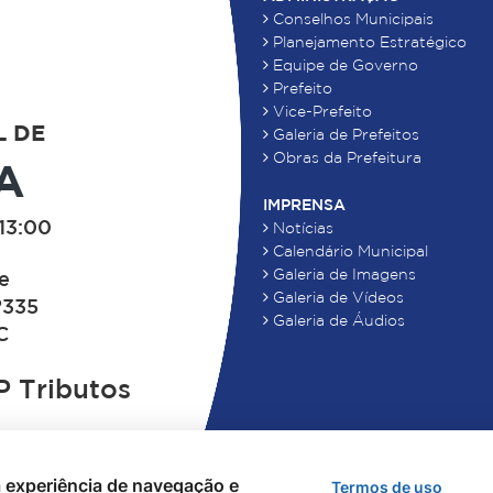
Conselhos Municipais
Planejamento Estratégico
Equipe de Governo
Prefeito
Vice-Prefeito
L DE
Galeria de Prefeitos
Obras da Prefeitura
A
IMPRENSA
13:00
Notícias
Calendário Municipal
Galeria de Imagens
de
Galeria de Vídeos
°335
Galeria de Áudios
C
 Tributos
 a experiência de navegação e
Termos de uso