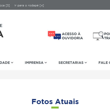
sca [3]
Ir para o rodapé [4]
IDADE
IMPRENSA
SECRETARIAS
FALE
Fotos Atuais