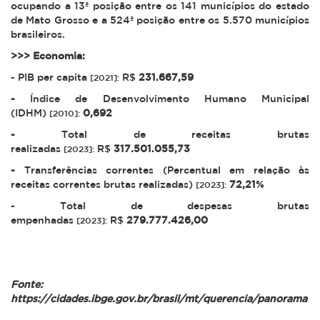
ocupando a 13ª posição entre os 141 municípios do estado
de Mato Grosso e a 524ª posição entre os 5.570 municípios
brasileiros.
>>> Economia:
- PIB per capita
R$
231.667,59
[2021]:
-
Índice de Desenvolvimento Humano Municipal
(IDHM)
0,692
[2010]:
-
Total de receitas brutas
realizadas
R$
317.501.055,73
[2023]:
-
Transferências correntes (Percentual em relação às
receitas correntes brutas realizadas)
72,21
%
[2023]:
- Total de despesas brutas
empenhadas
R$
279.777.426,00
[2023]:
Fonte:
https://cidades.ibge.gov.br/brasil/mt/querencia/panorama