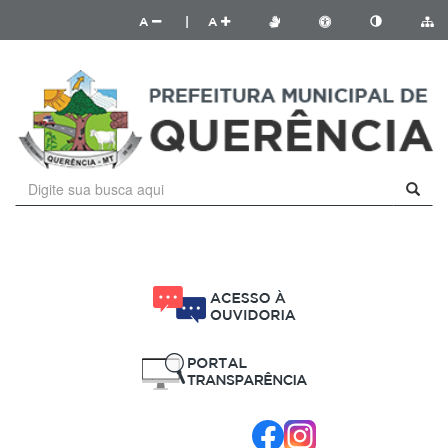
A
|
A