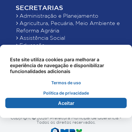
SECRETARIAS
Administração e Planejamento
Agricultura, Pecuária, Meio Ambiente e
Reforma Agrária
Assistência Social
Educação
Esporte, Cultura e Lazer
Este site utiliza cookies para melhorar a
Finanças
experiência de navegação e disponibilizar
Indústria, Comércio, Turismo, Ciência e
funcionalidades adicionais
Tecnologia
Obras Públicas, Estradas e Rodagens
Termos de uso
Saneamento e Serviços Urbanos
Política de privacidade
Saúde
Aceitar
Copyright
2026- Prefeitura Municipal de Querência -
Todos os direitos reservados.