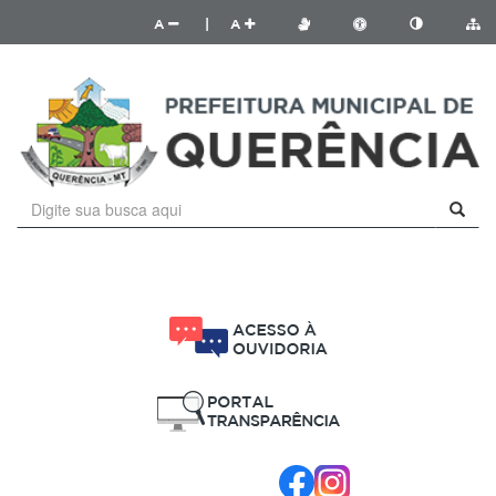
A
|
A