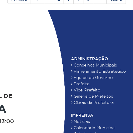
ADMINISTRAÇÃO
Conselhos Municipais
Planejamento Estratégico
Equipe de Governo
Prefeito
Vice-Prefeito
L DE
Galeria de Prefeitos
Obras da Prefeitura
A
IMPRENSA
13:00
Notícias
Calendário Municipal