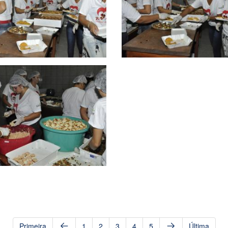
Primeira
1
2
3
4
5
Última