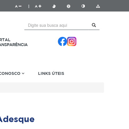
A
|
A
 CONOSCO
LINKS ÚTEIS
 Adesque