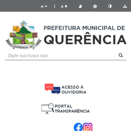
A
|
A