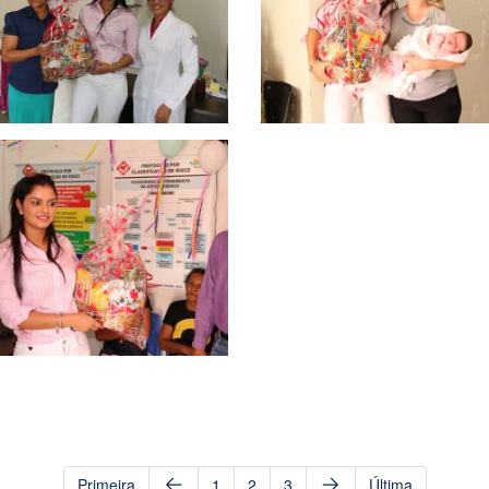
Primeira
1
2
3
Última