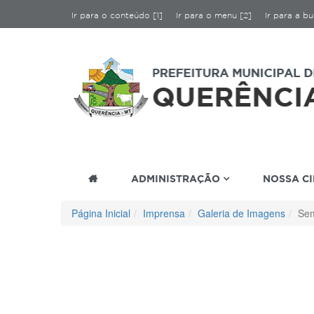
Ir para o conteúdo [1]
Ir para o menu [2]
Ir para a bu
ADMINISTRAÇÃO
NOSSA C
Página Inicial
Imprensa
Galeria de Imagens
Sem