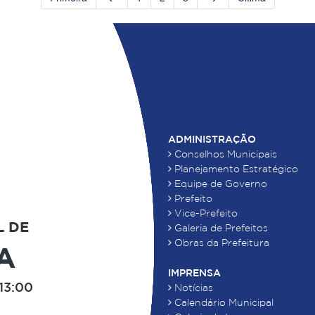
ADMINISTRAÇÃO
Conselhos Municipais
Planejamento Estratégico
Equipe de Governo
Prefeito
Vice-Prefeito
L DE
Galeria de Prefeitos
Obras da Prefeitura
A
IMPRENSA
13:00
Notícias
Calendário Municipal