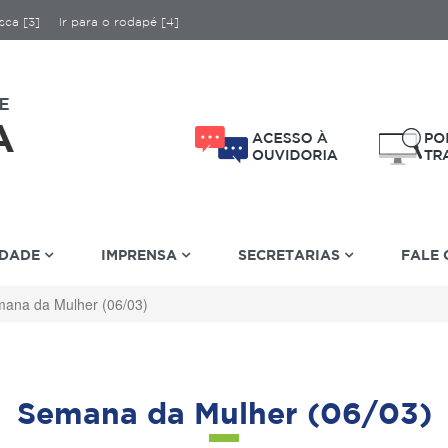
sca [3]
Ir para o rodapé [4]
IDADE
IMPRENSA
SECRETARIAS
FALE
ana da Mulher (06/03)
Semana da Mulher (06/03)