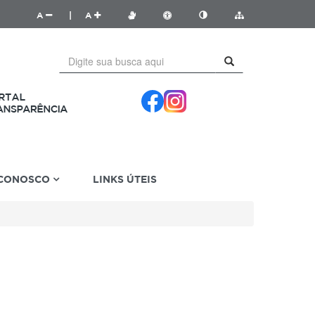
A
|
A
 CONOSCO
LINKS ÚTEIS