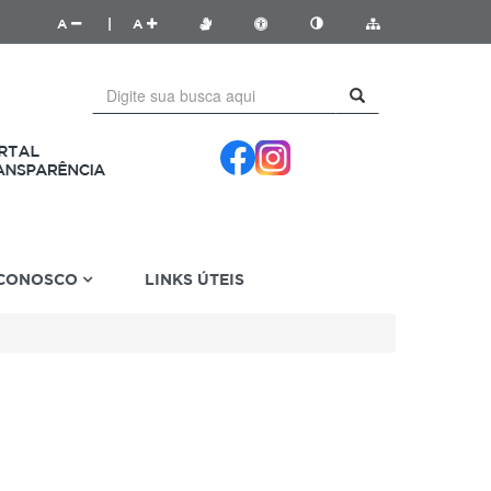
A
|
A
 CONOSCO
LINKS ÚTEIS