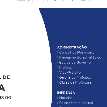
ADMINISTRAÇÃO
Conselhos Municipais
Planejamento Estratégico
Equipe de Governo
Prefeito
Vice-Prefeito
L DE
Galeria de Prefeitos
Obras da Prefeitura
A
IMPRENSA
13:00
Notícias
Calendário Municipal