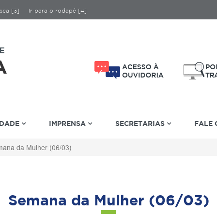
sca [3]
Ir para o rodapé [4]
IDADE
IMPRENSA
SECRETARIAS
FALE
ana da Mulher (06/03)
Semana da Mulher (06/03)