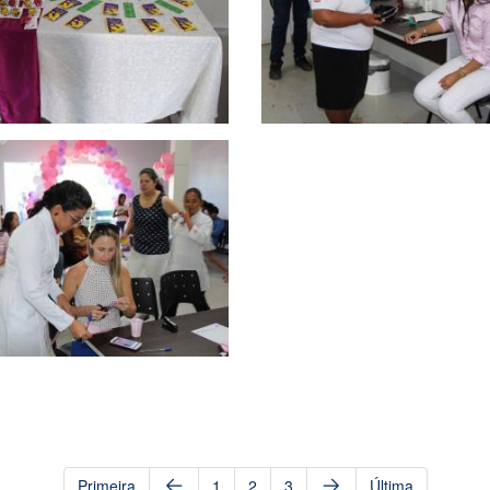
Primeira
1
2
3
Última