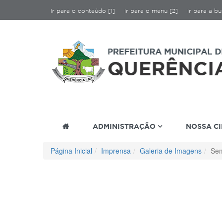
Ir para o conteúdo [1]
Ir para o menu [2]
Ir para a bu
ADMINISTRAÇÃO
NOSSA C
Página Inicial
Imprensa
Galeria de Imagens
Sem