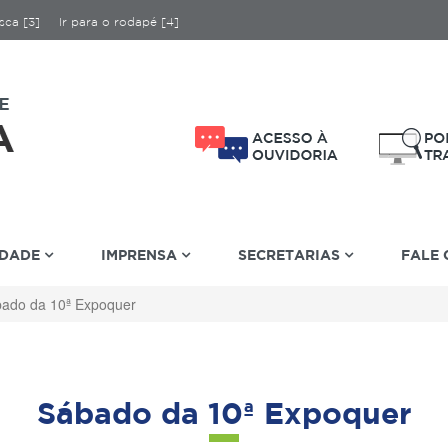
sca [3]
Ir para o rodapé [4]
IDADE
IMPRENSA
SECRETARIAS
FALE
ado da 10ª Expoquer
Sábado da 10ª Expoquer