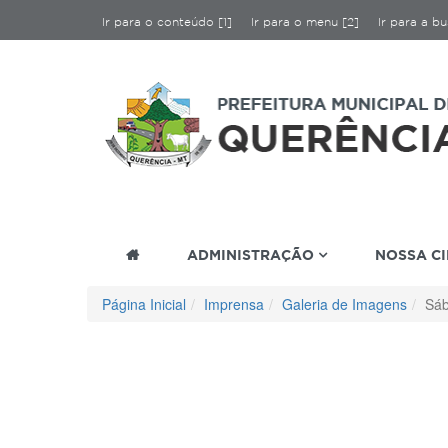
Ir para o conteúdo [1]
Ir para o menu [2]
Ir para a bu
ADMINISTRAÇÃO
NOSSA C
Página Inicial
Imprensa
Galeria de Imagens
Sáb