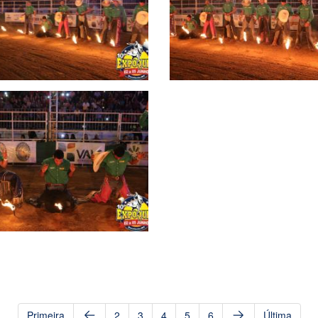
Primeira
2
3
4
5
6
Última