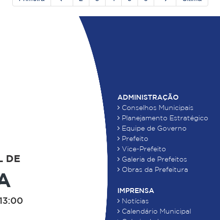
ADMINISTRAÇÃO
Conselhos Municipais
Planejamento Estratégico
Equipe de Governo
Prefeito
Vice-Prefeito
L DE
Galeria de Prefeitos
Obras da Prefeitura
A
IMPRENSA
13:00
Notícias
Calendário Municipal