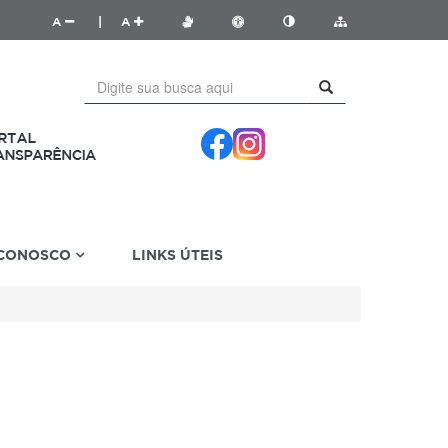
A
|
A
 CONOSCO
LINKS ÚTEIS