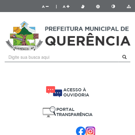
A
|
A