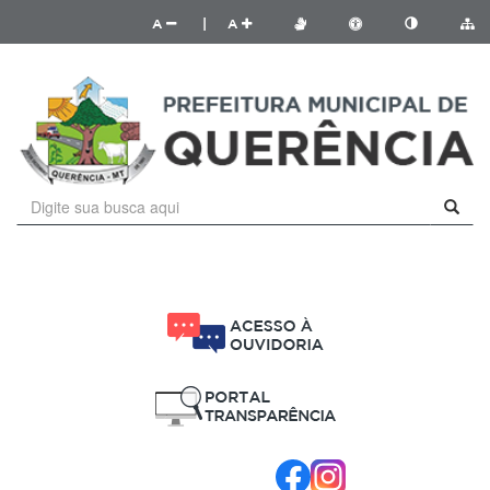
A
|
A