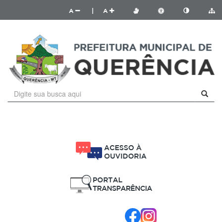
A
|
A