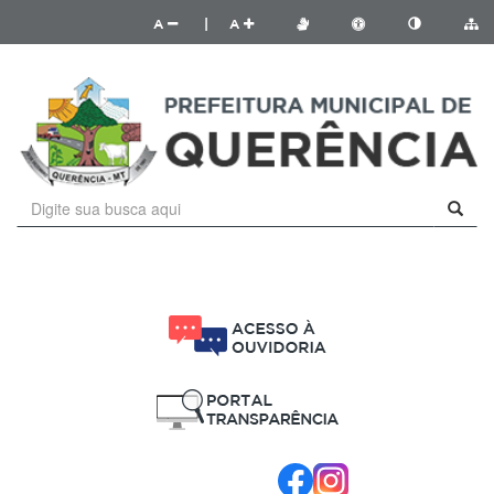
A
|
A