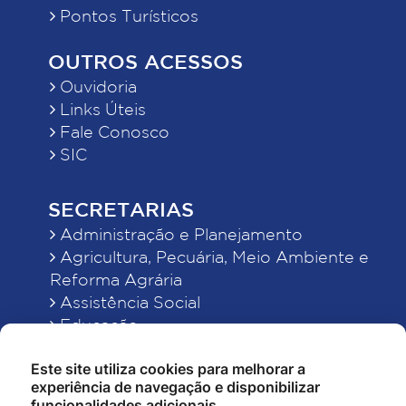
Pontos Turísticos
OUTROS ACESSOS
Ouvidoria
Links Úteis
Fale Conosco
SIC
SECRETARIAS
Administração e Planejamento
Agricultura, Pecuária, Meio Ambiente e
Reforma Agrária
Assistência Social
Educação
Esporte, Cultura e Lazer
Este site utiliza cookies para melhorar a
Finanças
experiência de navegação e disponibilizar
Indústria, Comércio, Turismo, Ciência e
funcionalidades adicionais