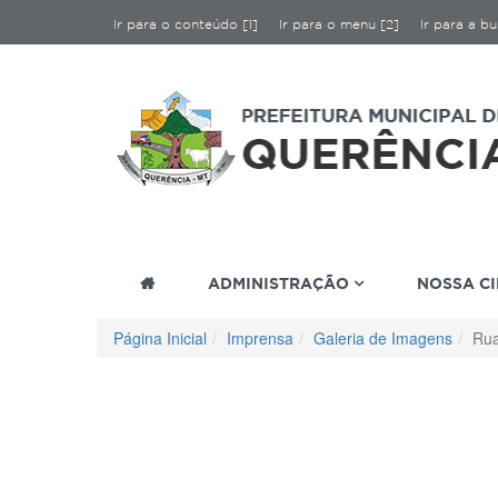
Ir para o conteúdo [1]
Ir para o menu [2]
Ir para a bu
ADMINISTRAÇÃO
NOSSA C
Página Inicial
Imprensa
Galeria de Imagens
Rua