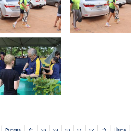
Primeira
28
29
30
31
32
Última