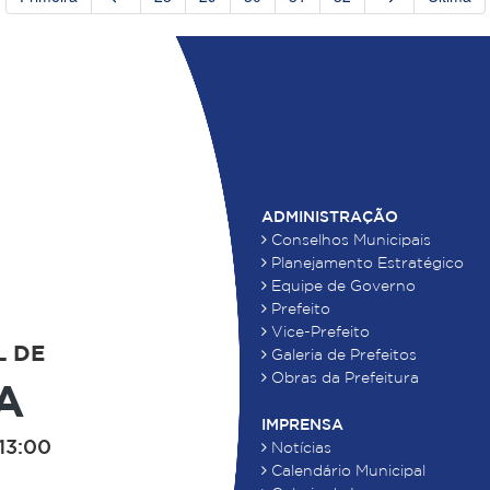
ADMINISTRAÇÃO
Conselhos Municipais
Planejamento Estratégico
Equipe de Governo
Prefeito
Vice-Prefeito
L DE
Galeria de Prefeitos
Obras da Prefeitura
A
IMPRENSA
13:00
Notícias
Calendário Municipal