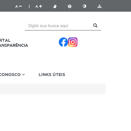
A
|
A
 CONOSCO
LINKS ÚTEIS