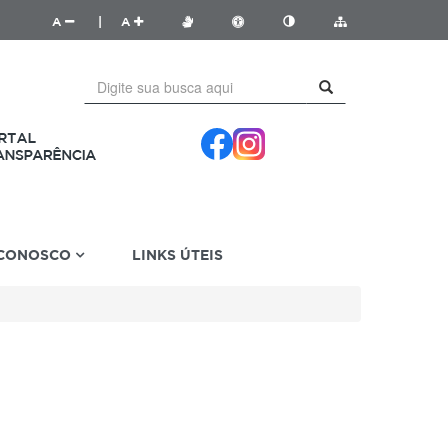
A
|
A
 CONOSCO
LINKS ÚTEIS