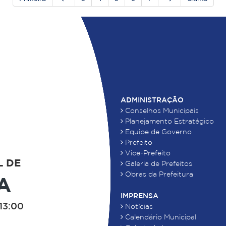
ADMINISTRAÇÃO
Conselhos Municipais
Planejamento Estratégico
Equipe de Governo
Prefeito
Vice-Prefeito
L DE
Galeria de Prefeitos
Obras da Prefeitura
A
IMPRENSA
13:00
Notícias
Calendário Municipal