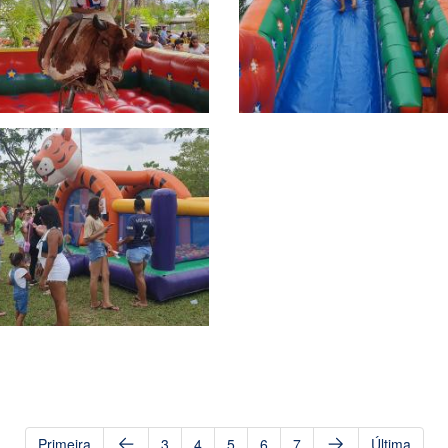
Primeira
3
4
5
6
7
Última