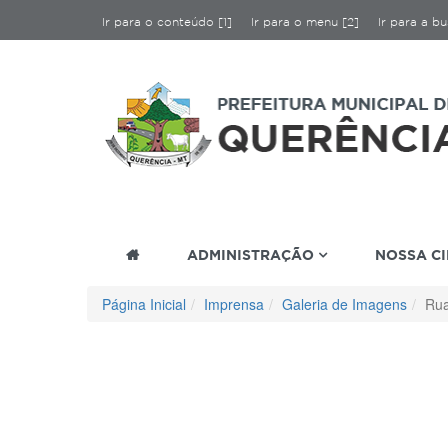
Ir para o conteúdo [1]
Ir para o menu [2]
Ir para a bu
ADMINISTRAÇÃO
NOSSA C
Página Inicial
Imprensa
Galeria de Imagens
Rua