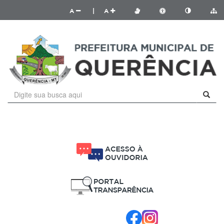
A
|
A