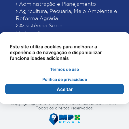
Administração e Planejamento
Agricultura, Pecuária, Meio Ambiente e
Reforma Agrária
Assistência Social
Educação
Esporte, Cultura e Lazer
Este site utiliza cookies para melhorar a
Finanças
experiência de navegação e disponibilizar
Indústria, Comércio, Turismo, Ciência e
funcionalidades adicionais
Tecnologia
Obras Públicas, Estradas e Rodagens
Termos de uso
Saneamento e Serviços Urbanos
Política de privacidade
Saúde
Aceitar
Copyright
2026- Prefeitura Municipal de Querência -
Todos os direitos reservados.