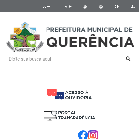
A
|
A