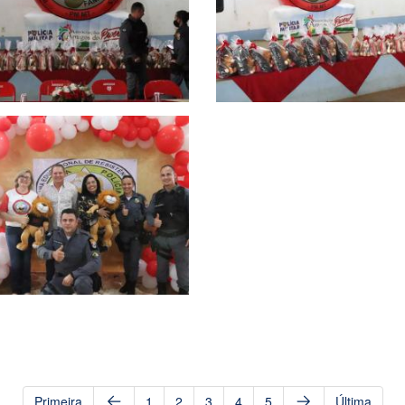
Primeira
1
2
3
4
5
Última