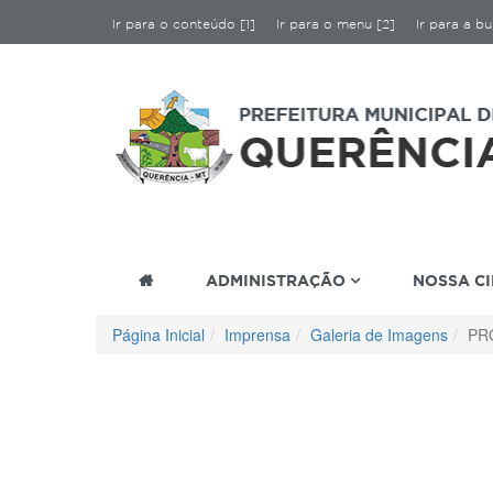
Ir para o conteúdo [1]
Ir para o menu [2]
Ir para a bu
ADMINISTRAÇÃO
NOSSA C
Página Inicial
Imprensa
Galeria de Imagens
PR