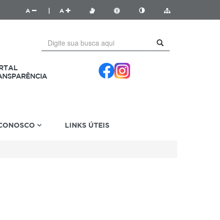
A
|
A
 CONOSCO
LINKS ÚTEIS