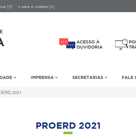
sca [3]
Ir para o rodapé [4]
IDADE
IMPRENSA
SECRETARIAS
FALE
OERD 2021
PROERD 2021