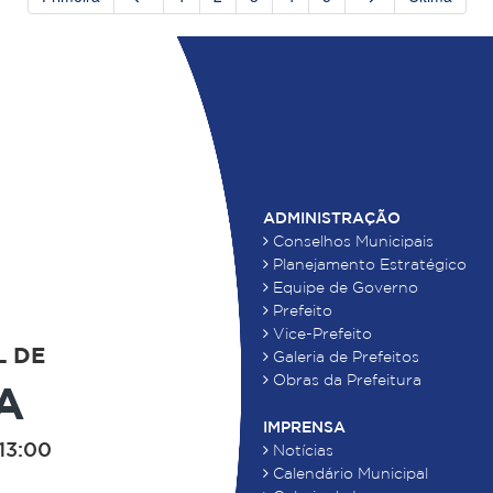
ADMINISTRAÇÃO
Conselhos Municipais
Planejamento Estratégico
Equipe de Governo
Prefeito
Vice-Prefeito
L DE
Galeria de Prefeitos
Obras da Prefeitura
A
IMPRENSA
13:00
Notícias
Calendário Municipal