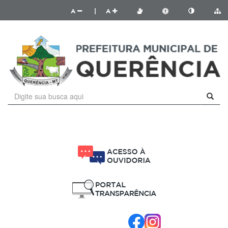
A
|
A