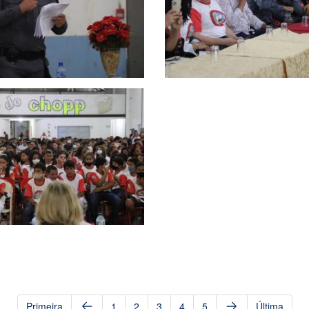
Primeira
1
2
3
4
5
Última