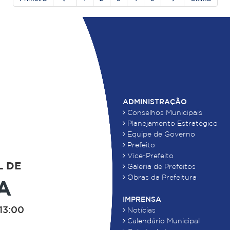
ADMINISTRAÇÃO
Conselhos Municipais
Planejamento Estratégico
Equipe de Governo
Prefeito
Vice-Prefeito
L DE
Galeria de Prefeitos
Obras da Prefeitura
A
IMPRENSA
13:00
Notícias
Calendário Municipal