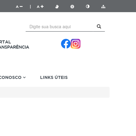
A
|
A
 CONOSCO
LINKS ÚTEIS