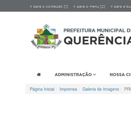
Ir para o conteúdo [1]
Ir para o menu [2]
Ir para a bu
ADMINISTRAÇÃO
NOSSA C
Página Inicial
Imprensa
Galeria de Imagens
PR