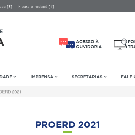
sca [3]
Ir para o rodapé [4]
IDADE
IMPRENSA
SECRETARIAS
FALE
OERD 2021
PROERD 2021