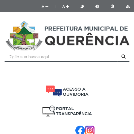
A
|
A