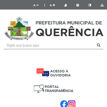
A
|
A