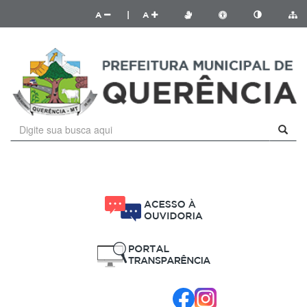
A
|
A