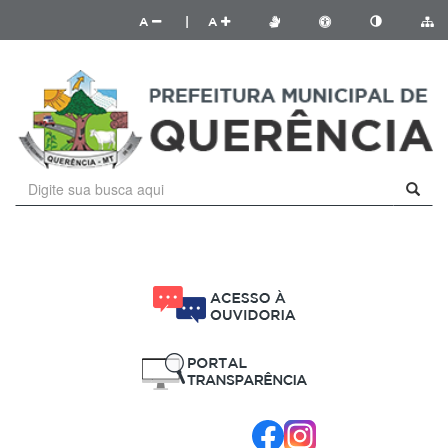
A
|
A