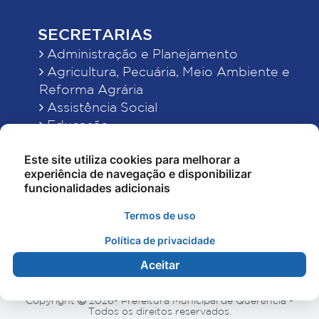
SECRETARIAS
Administração e Planejamento
Agricultura, Pecuária, Meio Ambiente e
Reforma Agrária
Assistência Social
Educação
Esporte, Cultura e Lazer
Este site utiliza cookies para melhorar a
Finanças
experiência de navegação e disponibilizar
Indústria, Comércio, Turismo, Ciência e
funcionalidades adicionais
Tecnologia
Obras Públicas, Estradas e Rodagens
Termos de uso
Saneamento e Serviços Urbanos
Política de privacidade
Saúde
Aceitar
Copyright
2026- Prefeitura Municipal de Querência -
Todos os direitos reservados.