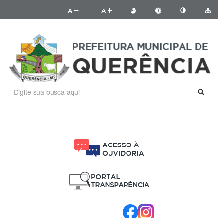
A
|
A