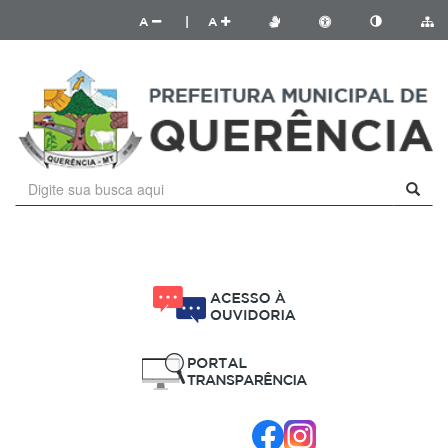
A
|
A