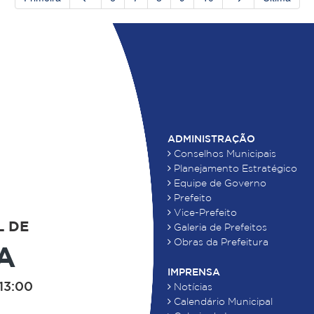
ADMINISTRAÇÃO
Conselhos Municipais
Planejamento Estratégico
Equipe de Governo
Prefeito
Vice-Prefeito
L DE
Galeria de Prefeitos
Obras da Prefeitura
A
IMPRENSA
13:00
Notícias
Calendário Municipal