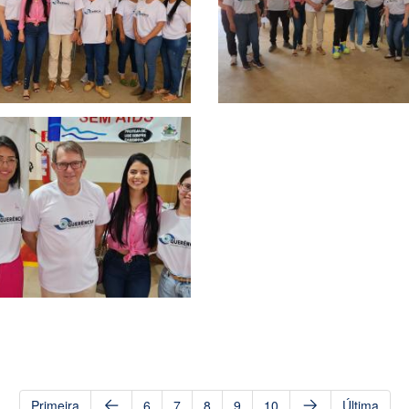
Primeira
6
7
8
9
10
Última