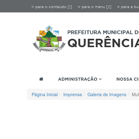
Ir para o conteúdo [1]
Ir para o menu [2]
Ir para a bu
ADMINISTRAÇÃO
NOSSA C
Página Inicial
Imprensa
Galeria de Imagens
Mut