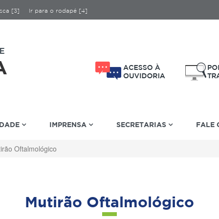
sca [3]
Ir para o rodapé [4]
IDADE
IMPRENSA
SECRETARIAS
FALE
irão Oftalmológico
Mutirão Oftalmológico