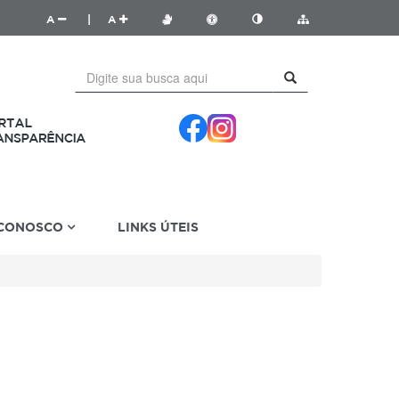
A
|
A
 CONOSCO
LINKS ÚTEIS