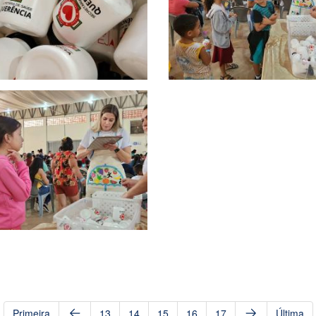
Primeira
13
14
15
16
17
Última