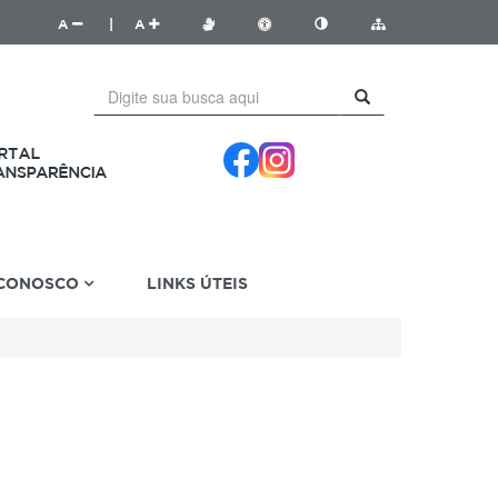
A
|
A
 CONOSCO
LINKS ÚTEIS