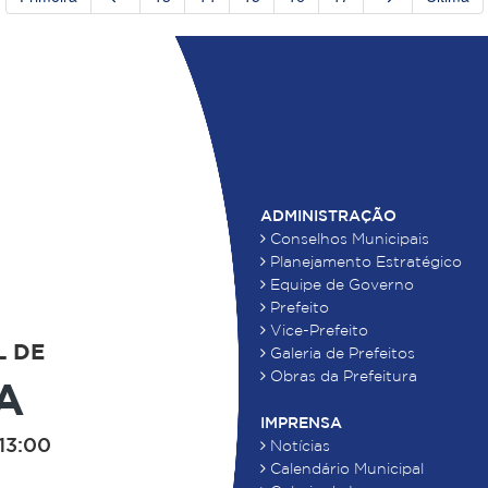
ADMINISTRAÇÃO
Conselhos Municipais
Planejamento Estratégico
Equipe de Governo
Prefeito
Vice-Prefeito
L DE
Galeria de Prefeitos
Obras da Prefeitura
A
IMPRENSA
13:00
Notícias
Calendário Municipal