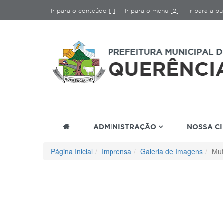
Ir para o conteúdo [1]
Ir para o menu [2]
Ir para a bu
ADMINISTRAÇÃO
NOSSA C
Página Inicial
Imprensa
Galeria de Imagens
Mut