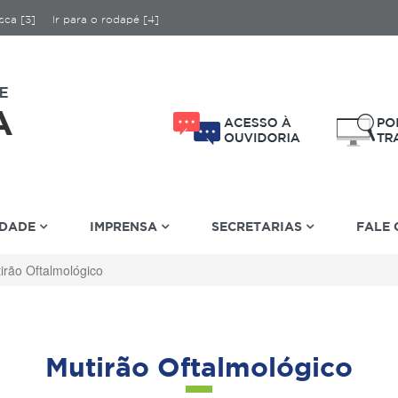
sca [3]
Ir para o rodapé [4]
IDADE
IMPRENSA
SECRETARIAS
FALE
irão Oftalmológico
Mutirão Oftalmológico