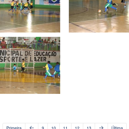
Primeira
9
10
11
12
13
Última