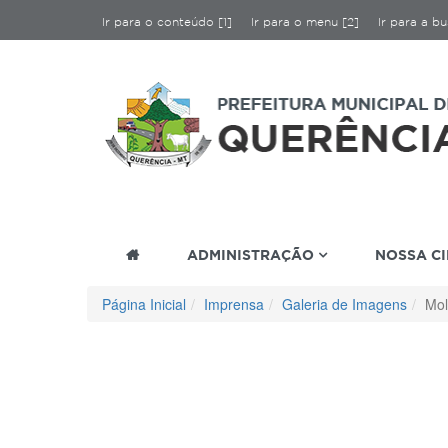
Ir para o conteúdo [1]
Ir para o menu [2]
Ir para a bu
ADMINISTRAÇÃO
NOSSA C
Página Inicial
Imprensa
Galeria de Imagens
Mol