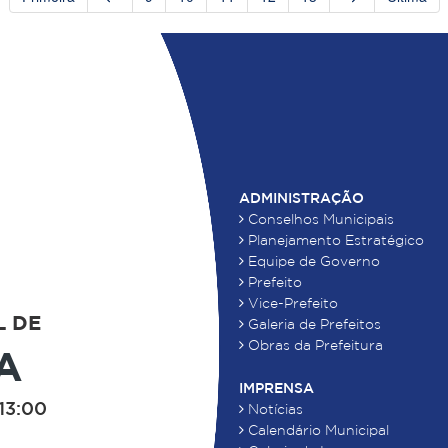
ADMINISTRAÇÃO
Conselhos Municipais
Planejamento Estratégico
Equipe de Governo
Prefeito
Vice-Prefeito
L DE
Galeria de Prefeitos
Obras da Prefeitura
A
IMPRENSA
13:00
Notícias
Calendário Municipal