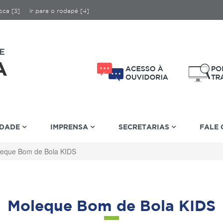
sca [3]
Ir para o rodapé [4]
IDADE
IMPRENSA
SECRETARIAS
FALE
eque Bom de Bola KIDS
Moleque Bom de Bola KIDS