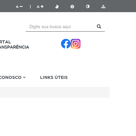
A
|
A
 CONOSCO
LINKS ÚTEIS