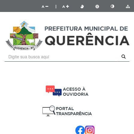
A
|
A