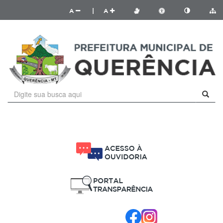
A
|
A